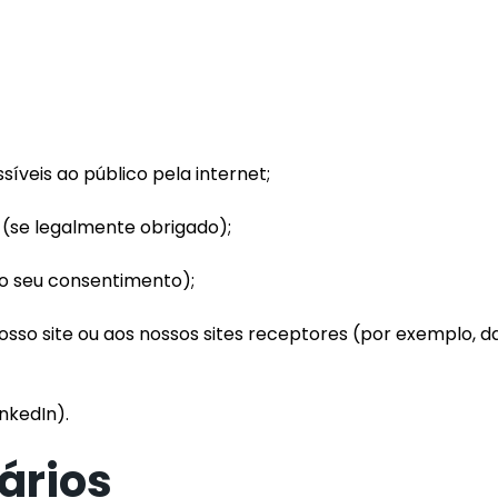
íveis ao público pela internet;
l (se legalmente obrigado);
o seu consentimento);
nosso site ou aos nossos sites receptores (por exemplo, d
inkedIn).
tários