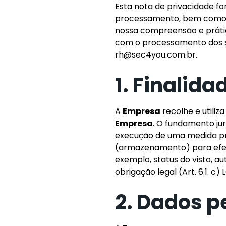
Esta nota de privacidade f
processamento, bem como os
nossa compreensão e prátic
com o processamento dos s
rh@sec4you.com.br
.
1. Finalid
A
Empresa
recolhe e utiliz
Empresa
. O fundamento ju
execução de uma medida pré
(armazenamento) para efeit
exemplo, status do visto, a
obrigação legal (Art. 6.1. c)
2. Dados 